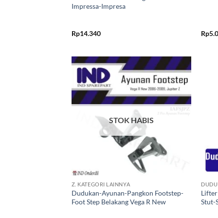
Impressa-Impresa
Rp
14.340
Rp
5.
Tambahkan
ke Wishlist
STOK HABIS
+
+
Z. KATEGORI LAINNYA
DUDU
Dudukan-Ayunan-Pangkon Footstep-
Lifte
Foot Step Belakang Vega R New
Stut-