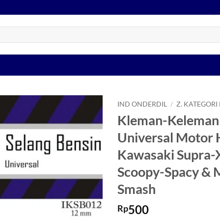
IND ONDERDIL
/
Z. KATEGORI
Kleman-Keleman 
Tambahkan
Universal Motor
ke Wishlist
Kawasaki Supra-X
Scoopy-Spacy & M
Smash
500
Rp