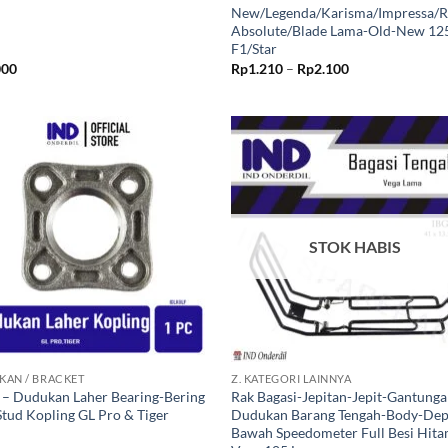
New/Legenda/Karisma/Impressa/R
Absolute/Blade Lama-Old-New 125
F1/Star
Rentang
000
Rp
1.210
–
Rp
2.100
harga:
Rp1.210
hingga
Rp2.100
Tambahkan
Tambah
ke Wishlist
ke Wishl
STOK HABIS
+
KAN / BRACKET
Z. KATEGORI LAINNYA
r – Dudukan Laher Bearing-Bering
Rak Bagasi-Jepitan-Jepit-Gantunga
Stud Kopling GL Pro & Tiger
Dudukan Barang Tengah-Body-De
Bawah Speedometer Full Besi Hit