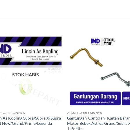
Tambahkan
Tambah
ke Wishlist
ke Wishl
STOK HABIS
+
TEGORI LAINNYA
Z. KATEGORI LAINNYA
n As Kopling Supra/Supra X/Supra
Gantungan-Cantolan- Kaitan Bara
it New/Grand/Prima/Legenda
Motor Bebek Astrea Grand/Supra 
125-Fit-