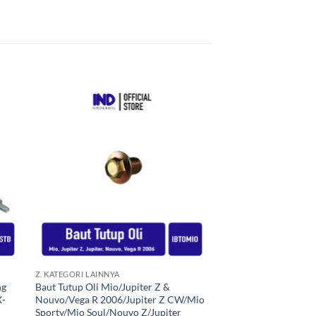
kan
Tambahkan
ist
ke Wishlist
+
Z. KATEGORI LAINNYA
ng
Baut Tutup Oli Mio/Jupiter Z &
X-
Nouvo/Vega R 2006/Jupiter Z CW/Mio
Sporty/Mio Soul/Nouvo Z/Jupiter