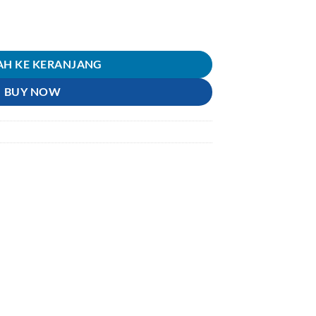
g-Slang Bensin Universal Motor Honda-Yamaha-Suzuki-Kawasaki Supra
H KE KERANJANG
BUY NOW