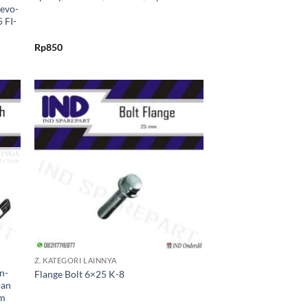
evo-
 FI-
Rp
850
kan
Tambahkan
ist
ke Wishlist
+
Z. KATEGORI LAINNYA
n-
Flange Bolt 6×25 K-8
pan
am