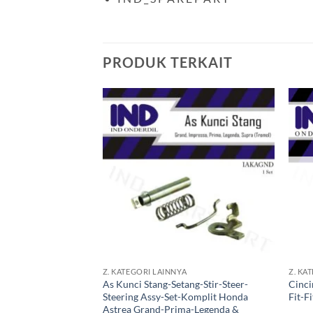
PRODUK TERKAIT
Tambahkan
ke Wishlist
+
+
Z. KATEGORI LAINNYA
Z. KA
As Kunci Stang-Setang-Stir-Steer-
Cinci
Steering Assy-Set-Komplit Honda
Fit-F
Astrea Grand-Prima-Legenda &