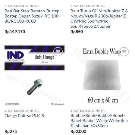
Z. KATEGORI LAINNYA
Z. KATEGORI LAINNYA
Besi Bar Step-Barstep-Bustep-
Baut Tutup Oli Mio/Jupiter Z &
Bostep Depan Suzuki RC 100-
Nouvo/Vega R 2006/Jupiter Z
80/RC100-RC80
CW/Mio Sporty/Mio
Soul/Nouvo Z/Jupiter
Rp
149.170
Rp
850
Tambahkan
Tambahkan
ke Wishlist
ke Wishlist
Z. KATEGORI LAINNYA
Z. KATEGORI LAINNYA
Bubble-Buble-Bubbel-Bubel-
Flange Bolt 6×25 K-8
Babel-Babbel Wrap-Wrep-Rep
Tambahan 60x60cm
Rp
275
Rp
2.000