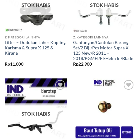
STOK HABIS
STOK HABIS
Z. KATEGORI LAINNYA
Z. KATEGORI LAINNYA
Lifter – Dudukan Laher Kopling
Gantungan/Cantolan Barang
Karisma & Supra X 125 &
Set/2 Biji/Pcs Motor Supra X
Kirana
125 New/R 2011 –
2018/PGMFI/FI/Helm In/Blade
Rp
11.000
Rp
22.900
Tambahkan
Tambahkan
ke Wishlist
ke Wishlist
STOK HABIS