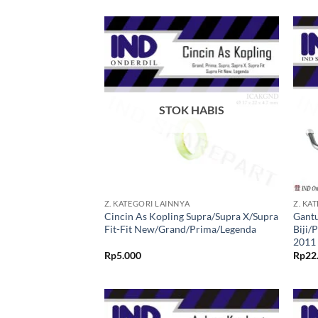
Tambahkan
ke Wishlist
STOK HABIS
+
+
Z. KATEGORI LAINNYA
Z. KA
Cincin As Kopling Supra/Supra X/Supra
Gantu
Fit-Fit New/Grand/Prima/Legenda
Biji/
2011
Rp
5.000
Rp
22