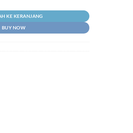
p6.090
erika 2 Way Magnet Bolak-Bulak Balik 6 Inch-15 Cm Plus Minus
H KE KERANJANG
BUY NOW