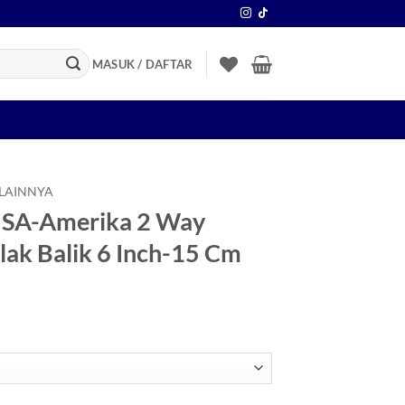
MASUK / DAFTAR
 LAINNYA
USA-Amerika 2 Way
ak Balik 6 Inch-15 Cm
entang
arga:
p5.720
ingga