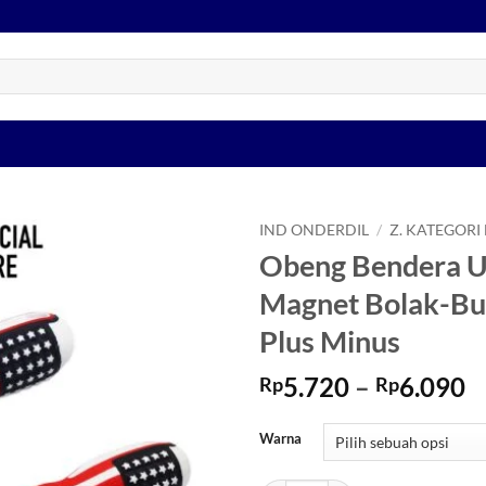
IND ONDERDIL
/
Z. KATEGORI
Obeng Bendera 
Tambahkan
Magnet Bolak-Bul
ke Wishlist
Plus Minus
R
5.720
–
6.090
Rp
Rp
h
R
Warna
h