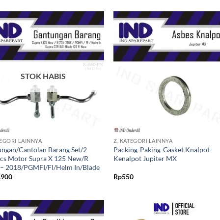
Tambahkan
Tambah
ke Wishlist
ke Wishl
STOK HABIS
+
TEGORI LAINNYA
Z. KATEGORI LAINNYA
ngan/Cantolan Barang Set/2
Packing-Paking-Gasket Knalpot-
Pcs Motor Supra X 125 New/R
Kenalpot Jupiter MX
 – 2018/PGMFI/FI/Helm In/Blade
.900
Rp
550