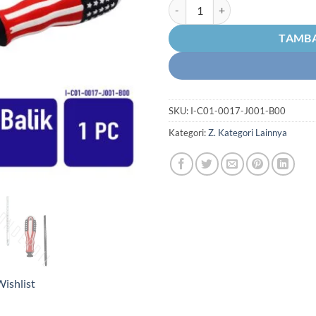
R
Kuantitas Obeng Bendera USA-Am
TAMBA
SKU:
I-C01-0017-J001-B00
Kategori:
Z. Kategori Lainnya
ishlist