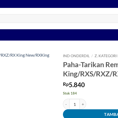
IND ONDERDIL
/
Z. KATEGORI
Paha-Tarikan Re
Tambahkan
King/RXS/RXZ/R
ke Wishlist
5.840
Rp
Stok 184
Kuantitas Paha-Tarikan Rem Be
TAMBA