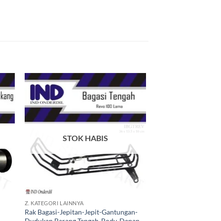
kan
Tambahkan
ist
ke Wishlist
STOK HABIS
+
Z. KATEGORI LAINNYA
Rak Bagasi-Jepitan-Jepit-Gantungan-
Dudukan Barang Tengah-Body-Depan