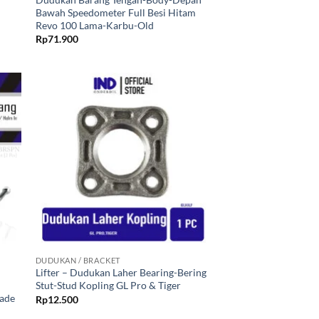
Bawah Speedometer Full Besi Hitam
Revo 100 Lama-Karbu-Old
Rp
71.900
kan
Tambahkan
ist
ke Wishlist
+
DUDUKAN / BRACKET
Lifter – Dudukan Laher Bearing-Bering
Stut-Stud Kopling GL Pro & Tiger
lade
Rp
12.500