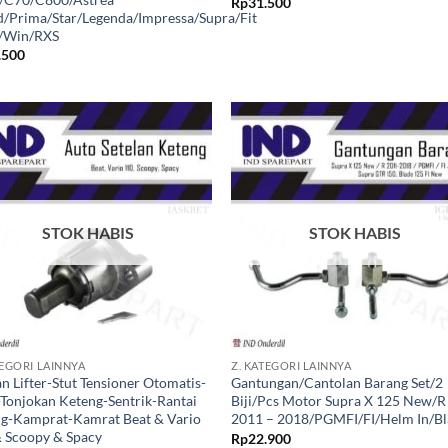
Rp
31.500
/Prima/Star/Legenda/Impressa/Supra/Fit
/Win/RXS
.500
Tambahkan
Tambah
ke Wishlist
ke Wishl
STOK HABIS
STOK HABIS
+
TEGORI LAINNYA
Z. KATEGORI LAINNYA
an Lifter-Stut Tensioner Otomatis-
Gantungan/Cantolan Barang Set/2
Tonjokan Keteng-Sentrik-Rantai
Biji/Pcs Motor Supra X 125 New/R
g-Kamprat-Kamrat Beat & Vario
2011 – 2018/PGMFI/FI/Helm In/B
 Scoopy & Spacy
Rp
22.900