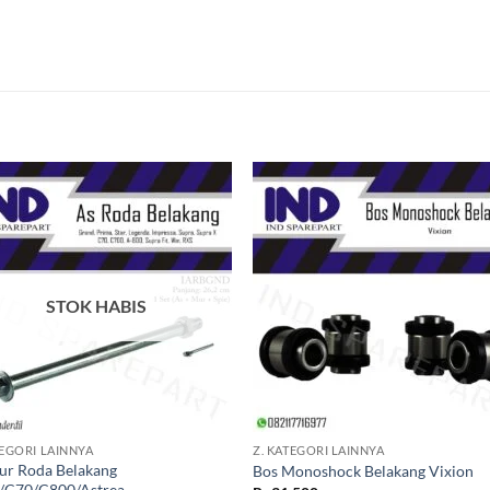
Tambahkan
Tambah
ke Wishlist
ke Wishl
STOK HABIS
+
TEGORI LAINNYA
Z. KATEGORI LAINNYA
ur Roda Belakang
Bos Monoshock Belakang Vixion
/C70/C800/Astrea