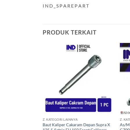
I N D _ S P A R E P A R T
PRODUK TERKAIT
Tambahkan
ke Wishlist
+
+
Z. KATEGORI LAINNYA
Z. KA
Baut Kaliper Cakaram Depan Supra X
As/M
125 & Satria FU 150 Front Calliperr
C700