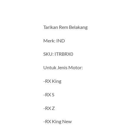
Tarikan Rem Belakang
Merk: IND
SKU: ITRBRX0
Untuk Jenis Motor:
-RX King
-RX S
-RX Z
-RX King New