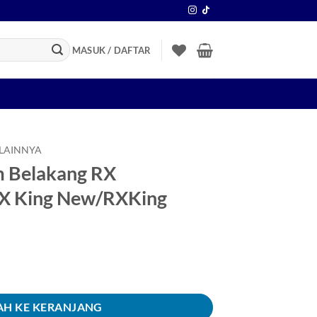
MASUK / DAFTAR
 LAINNYA
m Belakang RX
X King New/RXKing
lakang RX King/RXS/RXZ/RX King New/RXKing
H KE KERANJANG