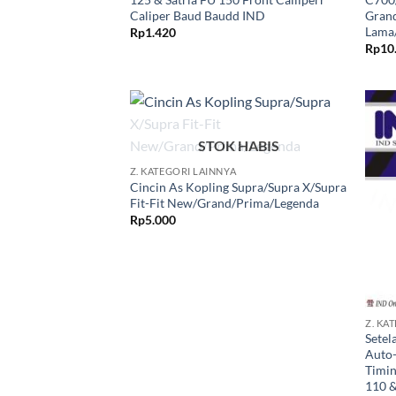
Caliper Baud Baudd IND
Grand
Lama
Rp
1.420
Rp
10
Tambahkan
+
STOK HABIS
ke Wishlist
Z. KATEGORI LAINNYA
Cincin As Kopling Supra/Supra X/Supra
Fit-Fit New/Grand/Prima/Legenda
Rp
5.000
+
Z. KA
Setel
Auto-
Timin
110 &