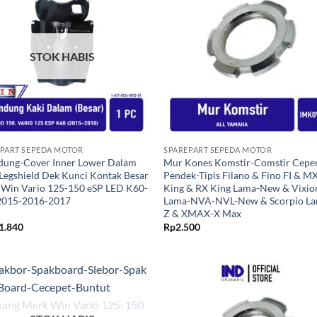
Tambahkan
Tambah
ke Wishlist
ke Wishl
STOK HABIS
+
PART SEPEDA MOTOR
SPAREPART SEPEDA MOTOR
dung-Cover Inner Lower Dalam
Mur Kones Komstir-Comstir Cepe
Legshield Dek Kunci Kontak Besar
Pendek-Tipis Filano & Fino FI & M
Win Vario 125-150 eSP LED K60-
King & RX King Lama-New & Vixio
2015-2016-2017
Lama-NVA-NVL-New & Scorpio La
Z & XMAX-X Max
1.840
Rp
2.500
Tambahkan
Tambah
ke Wishlist
ke Wishl