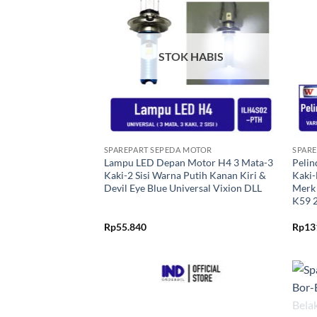
Tambahkan
ke Wishlist
STOK HABIS
+
+
SPAREPART SEPEDA MOTOR
SPARE
Lampu LED Depan Motor H4 3 Mata-3
Pelin
Kaki-2 Sisi Warna Putih Kanan Kiri &
Kaki-
Devil Eye Blue Universal Vixion DLL
Merk 
K59 
Rp
55.840
Rp
13
Tambahkan
ke Wishlist