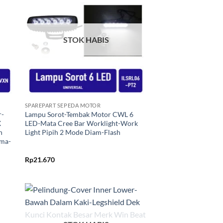
kan
Tambahkan
ist
ke Wishlist
STOK HABIS
+
SPAREPART SEPEDA MOTOR
r-
Lampu Sorot-Tembak Motor CWL 6
X
LED-Mata Cree Bar Worklight-Work
n
Light Pipih 2 Mode Diam-Flash
ma-
Rp
21.670
kan
Tambahkan
ist
ke Wishlist