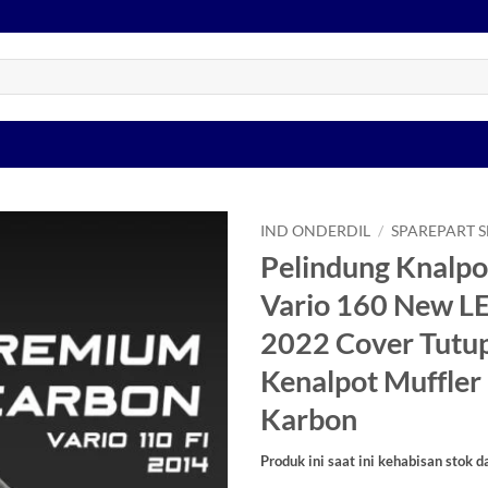
IND ONDERDIL
/
SPAREPART 
Pelindung Knalpo
Tambahkan
Vario 160 New L
ke Wishlist
2022 Cover Tutu
Kenalpot Muffler
Karbon
Produk ini saat ini kehabisan stok d