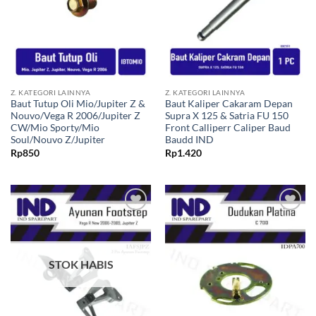
Z. KATEGORI LAINNYA
Z. KATEGORI LAINNYA
Baut Tutup Oli Mio/Jupiter Z &
Baut Kaliper Cakaram Depan
Nouvo/Vega R 2006/Jupiter Z
Supra X 125 & Satria FU 150
CW/Mio Sporty/Mio
Front Calliperr Caliper Baud
Soul/Nouvo Z/Jupiter
Baudd IND
Rp
850
Rp
1.420
Tambahkan
Tambahkan
ke Wishlist
ke Wishlist
STOK HABIS