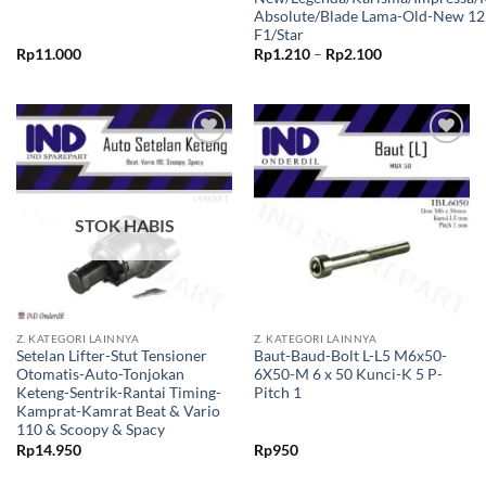
Absolute/Blade Lama-Old-New 125
F1/Star
Rentang
Rp
11.000
Rp
1.210
–
Rp
2.100
harga:
Rp1.210
hingga
Rp2.100
Tambahkan
Tambahkan
ke Wishlist
ke Wishlist
STOK HABIS
Z. KATEGORI LAINNYA
Z. KATEGORI LAINNYA
Setelan Lifter-Stut Tensioner
Baut-Baud-Bolt L-L5 M6x50-
Otomatis-Auto-Tonjokan
6X50-M 6 x 50 Kunci-K 5 P-
Keteng-Sentrik-Rantai Timing-
Pitch 1
Kamprat-Kamrat Beat & Vario
110 & Scoopy & Spacy
Rp
14.950
Rp
950