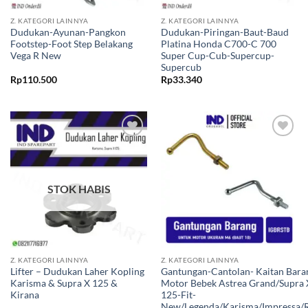
Z. KATEGORI LAINNYA
Z. KATEGORI LAINNYA
Dudukan-Ayunan-Pangkon
Dudukan-Piringan-Baut-Baud
Footstep-Foot Step Belakang
Platina Honda C700-C 700
Vega R New
Super Cup-Cub-Supercup-
Supercub
Rp
110.500
Rp
33.340
Tambahkan
Tambahkan
ke Wishlist
ke Wishlist
STOK HABIS
Z. KATEGORI LAINNYA
Z. KATEGORI LAINNYA
Lifter – Dudukan Laher Kopling
Gantungan-Cantolan- Kaitan Bara
Karisma & Supra X 125 &
Motor Bebek Astrea Grand/Supra 
Kirana
125-Fit-
New/Legenda/Karisma/Impressa/