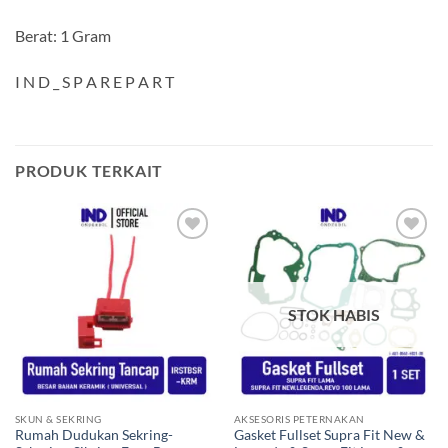
Berat: 1 Gram
I N D _ S P A R E P A R T
PRODUK TERKAIT
Tambahkan
Tambahkan
ke Wishlist
ke Wishlist
STOK HABIS
SKUN & SEKRING
AKSESORIS PETERNAKAN
Rumah Dudukan Sekring-
Gasket Fullset Supra Fit New &