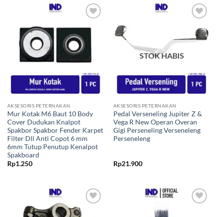
Tambahkan
Tambahkan
ke Wishlist
ke Wishlist
STOK HABIS
AKSESORIS PETERNAKAN
AKSESORIS PETERNAKAN
Mur Kotak M6 Baut 10 Body
Pedal Verseneling Jupiter Z &
Cover Dudukan Knalpot
Vega R New Operan Overan
Spakbor Spakbor Fender Karpet
Gigi Perseneling Verseneleng
Filter Dll Anti Copot 6 mm
Perseneleng
6mm Tutup Penutup Kenalpot
Spakboard
Rp
1.250
Rp
21.900
Tambahkan
Tambahkan
ke Wishlist
ke Wishlist