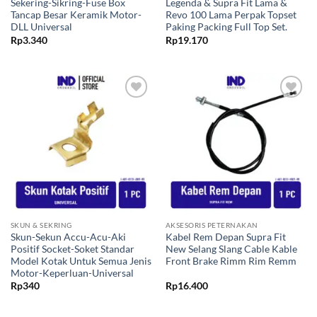
Sekering-Sikring-Fuse Box
Legenda & Supra Fit Lama &
Tancap Besar Keramik Motor-
Revo 100 Lama Perpak Topset
DLL Universal
Paking Packing Full Top Set.
Rp
3.340
Rp
19.170
Tambahkan
Tambahkan
ke Wishlist
ke Wishlist
SKUN & SEKRING
AKSESORIS PETERNAKAN
Skun-Sekun Accu-Acu-Aki
Kabel Rem Depan Supra Fit
Positif Socket-Soket Standar
New Selang Slang Cable Kable
Model Kotak Untuk Semua Jenis
Front Brake Rimm Rim Remm
Motor-Keperluan-Universal
Rp
340
Rp
16.400