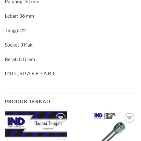
Panjang: 30 mm
Lebar: 38 mm
Tinggi: 22
Socket 3 Kaki
Berat: 8 Gram
I N D _ S P A R E P A R T
PRODUK TERKAIT
Tambahkan
Tambahkan
ke Wishlist
ke Wishlist