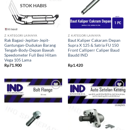
STOK HABIS
Z. KATEGORI LAINNYA
Z. KATEGORI LAINNYA
Rak Bagasi-Jepitan-Jepit-
Baut Kaliper Cakaram Depan
Gantungan-Dudukan Barang
Supra X 125 & Satria FU 150
Tengah-Body-Depan Bawah
Front Calliperr Caliper Baud
Speedometer Full Besi Hitam
Baudd IND
Vega 105 Lama
Rp
71.900
Rp
1.420
Tambahkan
Tambahkan
ke Wishlist
ke Wishlist