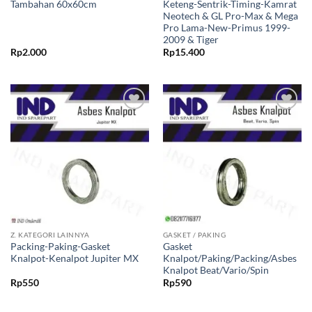
Tambahan 60x60cm
Keteng-Sentrik-Timing-Kamrat
Neotech & GL Pro-Max & Mega
Pro Lama-New-Primus 1999-
2009 & Tiger
Rp
2.000
Rp
15.400
Tambahkan
Tambahkan
ke Wishlist
ke Wishlist
Z. KATEGORI LAINNYA
GASKET / PAKING
Packing-Paking-Gasket
Gasket
Knalpot-Kenalpot Jupiter MX
Knalpot/Paking/Packing/Asbes
Knalpot Beat/Vario/Spin
Rp
550
Rp
590