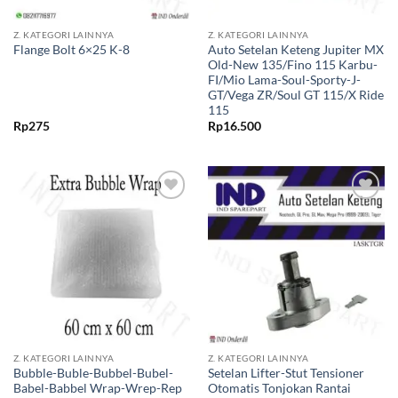
Z. KATEGORI LAINNYA
Z. KATEGORI LAINNYA
Auto Setelan Keteng Jupiter MX
Flange Bolt 6×25 K-8
Old-New 135/Fino 115 Karbu-
FI/Mio Lama-Soul-Sporty-J-
GT/Vega ZR/Soul GT 115/X Ride
115
Rp
275
Rp
16.500
Tambahkan
Tambahkan
ke Wishlist
ke Wishlist
Z. KATEGORI LAINNYA
Z. KATEGORI LAINNYA
Bubble-Buble-Bubbel-Bubel-
Setelan Lifter-Stut Tensioner
Babel-Babbel Wrap-Wrep-Rep
Otomatis Tonjokan Rantai