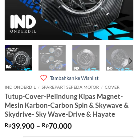
Tambahkan ke Wishlist
IND ONDERDIL
/
SPAREPART SEPEDA MOTOR
/
COVER
Tutup-Cover-Pelindung Kipas Magnet-
Mesin Karbon-Carbon Spin & Skywave &
Skydrive- Sky Wave-Drive & Hayate
Rentang
39.900
–
70.000
Rp
Rp
harga: