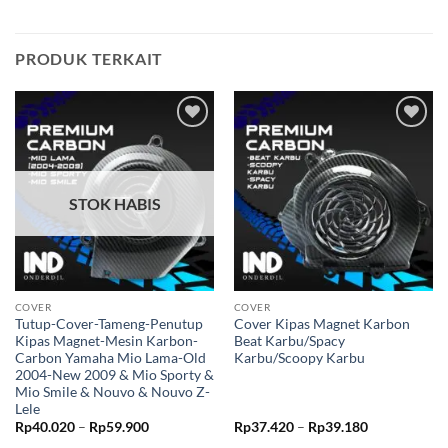
PRODUK TERKAIT
Tambahkan
Tambahkan
ke Wishlist
ke Wishlist
STOK HABIS
COVER
COVER
Tutup-Cover-Tameng-Penutup
Cover Kipas Magnet Karbon
Kipas Magnet-Mesin Karbon-
Beat Karbu/Spacy
Carbon Yamaha Mio Lama-Old
Karbu/Scoopy Karbu
2004-New 2009 & Mio Sporty &
Mio Smile & Nouvo & Nouvo Z-
Lele
Rentang
Rentang
Rp
40.020
–
Rp
59.900
Rp
37.420
–
Rp
39.180
harga:
harga: