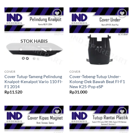
Rp40.020
Rp37.420
hingga
hingga
Rp59.900
Rp39.180
Tambahkan
Tambahkan
ke Wishlist
ke Wishlist
STOK HABIS
COVER
COVER
Cover Tutup-Tameng Pelindung
Cover-Tebeng-Tutup Under-
Knalpot-Kenalpot Vario 110 FI-
Kolong-Dek Bawah Beat FI-F1
F1 2014
New K25-Pop eSP
Rp
11.520
Rp
31.000
Tambahkan
Tambahkan
ke Wishlist
ke Wishlist