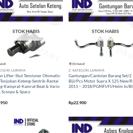
Tambahkan
Tambah
ke Wishlist
ke Wishl
STOK HABIS
STOK HABIS
+
TEGORI LAINNYA
Z. KATEGORI LAINNYA
an Lifter-Stut Tensioner Otomatis-
Gantungan/Cantolan Barang Set/2
Tonjokan Keteng-Sentrik-Rantai
Biji/Pcs Motor Supra X 125 New/R
g-Kamprat-Kamrat Beat & Vario
2011 – 2018/PGMFI/FI/Helm In/B
 Scoopy & Spacy
.950
Rp
22.900
Tambahkan
Tambah