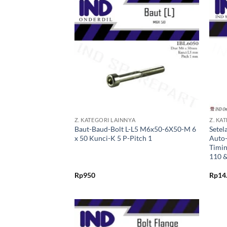
Tambahkan
ke Wishlist
+
+
Z. KATEGORI LAINNYA
Z. KA
Baut-Baud-Bolt L-L5 M6x50-6X50-M 6
Setel
x 50 Kunci-K 5 P-Pitch 1
Auto-
Timin
110 &
Rp
950
Rp
14
Tambahkan