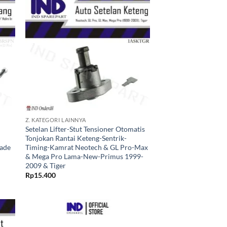
kan
Tambahkan
ist
ke Wishlist
+
Z. KATEGORI LAINNYA
Setelan Lifter-Stut Tensioner Otomatis
Tonjokan Rantai Keteng-Sentrik-
lade
Timing-Kamrat Neotech & GL Pro-Max
& Mega Pro Lama-New-Primus 1999-
2009 & Tiger
Rp
15.400
kan
Tambahkan