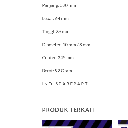
Panjang: 520 mm
Lebar: 64 mm
Tinggi: 36 mm
Diameter: 10 mm / 8 mm
Center: 345 mm
Berat: 92 Gram
I N D _ S P A R E P A R T
PRODUK TERKAIT