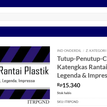
IND ONDERDIL
/
Z. KATEGORI
Tutup-Penutup-C
Tambahkan
Katengkas Rantai
ke Wishlist
Legenda & Impre
15.340
Rp
Stok habis
SKU:
ITRPGND