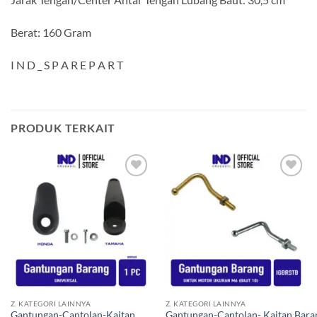
Berat: 160 Gram
I N D _ S P A R E P A R T
PRODUK TERKAIT
Tambahkan
Tambahkan
ke Wishlist
ke Wishlist
Z. KATEGORI LAINNYA
Z. KATEGORI LAINNYA
Gantungan-Cantolan-Kaitan
Gantungan-Cantolan- Kaitan Bara