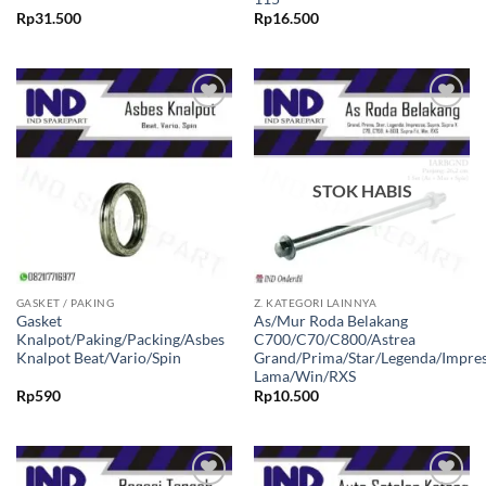
Rp
31.500
Rp
16.500
Tambahkan
Tambahkan
ke Wishlist
ke Wishlist
STOK HABIS
GASKET / PAKING
Z. KATEGORI LAINNYA
Gasket
As/Mur Roda Belakang
Knalpot/Paking/Packing/Asbes
C700/C70/C800/Astrea
Knalpot Beat/Vario/Spin
Grand/Prima/Star/Legenda/Impres
Lama/Win/RXS
Rp
590
Rp
10.500