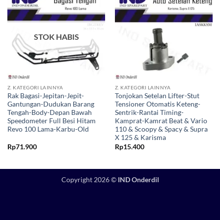
Tambahkan
Tambahkan
ke Wishlist
ke Wishlist
STOK HABIS
Z. KATEGORI LAINNYA
Z. KATEGORI LAINNYA
Rak Bagasi-Jepitan-Jepit-
Tonjokan Setelan Lifter-Stut
Gantungan-Dudukan Barang
Tensioner Otomatis Keteng-
Tengah-Body-Depan Bawah
Sentrik-Rantai Timing-
Speedometer Full Besi Hitam
Kamprat-Kamrat Beat & Vario
Revo 100 Lama-Karbu-Old
110 & Scoopy & Spacy & Supra
X 125 & Karisma
Rp
71.900
Rp
15.400
Copyright 2026 ©
IND Onderdil