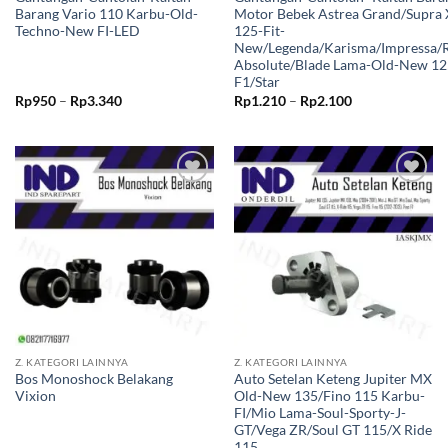
Barang Vario 110 Karbu-Old-
Motor Bebek Astrea Grand/Supra 
Techno-New FI-LED
125-Fit-
New/Legenda/Karisma/Impressa/
Absolute/Blade Lama-Old-New 125
F1/Star
Rentang
Rentang
Rp
950
–
Rp
3.340
Rp
1.210
–
Rp
2.100
harga:
harga:
Rp950
Rp1.210
hingga
hingga
Rp3.340
Rp2.100
Tambahkan
Tambahkan
ke Wishlist
ke Wishlist
Z. KATEGORI LAINNYA
Z. KATEGORI LAINNYA
Bos Monoshock Belakang
Auto Setelan Keteng Jupiter MX
Vixion
Old-New 135/Fino 115 Karbu-
FI/Mio Lama-Soul-Sporty-J-
GT/Vega ZR/Soul GT 115/X Ride
115