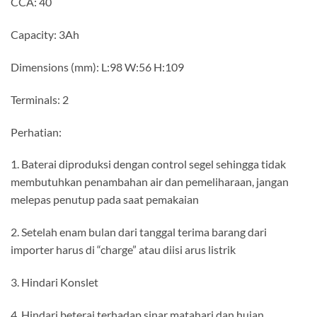
CCA: 40
Capacity: 3Ah
Dimensions (mm): L:98 W:56 H:109
Terminals: 2
Perhatian:
1. Baterai diproduksi dengan control segel sehingga tidak
membutuhkan penambahan air dan pemeliharaan, jangan
melepas penutup pada saat pemakaian
2. Setelah enam bulan dari tanggal terima barang dari
importer harus di “charge” atau diisi arus listrik
3. Hindari Konslet
4. Hindari beterai terhadap sinar matahari dan hujan