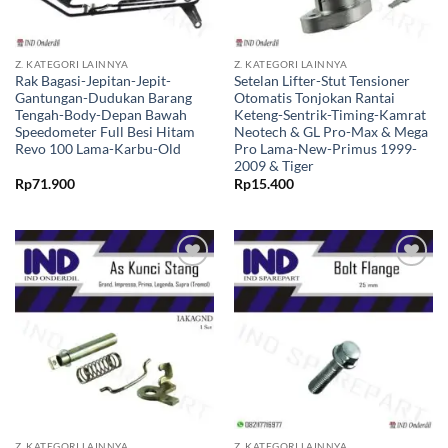
Z. KATEGORI LAINNYA
Z. KATEGORI LAINNYA
Rak Bagasi-Jepitan-Jepit-
Setelan Lifter-Stut Tensioner
Gantungan-Dudukan Barang
Otomatis Tonjokan Rantai
Tengah-Body-Depan Bawah
Keteng-Sentrik-Timing-Kamrat
Speedometer Full Besi Hitam
Neotech & GL Pro-Max & Mega
Revo 100 Lama-Karbu-Old
Pro Lama-New-Primus 1999-
2009 & Tiger
Rp
71.900
Rp
15.400
Tambahkan
Tambahkan
ke Wishlist
ke Wishlist
Z. KATEGORI LAINNYA
Z. KATEGORI LAINNYA