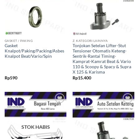
GASKET / PAKING
Z. KATEGORI LAINNYA
Gasket
Tonjokan Setelan Lifter-Stut
Knalpot/Paking/Packing/Asbes
Tensioner Otomatis Keteng-
Knalpot Beat/Vario/Spin
Sentrik-Rantai Timing-
Kamprat-Kamrat Beat & Vario
110 & Scoopy & Spacy & Supra
X 125 & Karisma
Rp
590
Rp
15.400
Tambahkan
Tambahkan
ke Wishlist
ke Wishlist
STOK HABIS