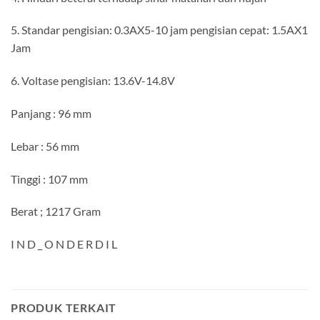
5. Standar pengisian: 0.3AX5-10 jam pengisian cepat: 1.5AX1
Jam
6. Voltase pengisian: 13.6V-14.8V
Panjang : 96 mm
Lebar : 56 mm
Tinggi : 107 mm
Berat ; 1217 Gram
I N D _ O N D E R D I L
PRODUK TERKAIT