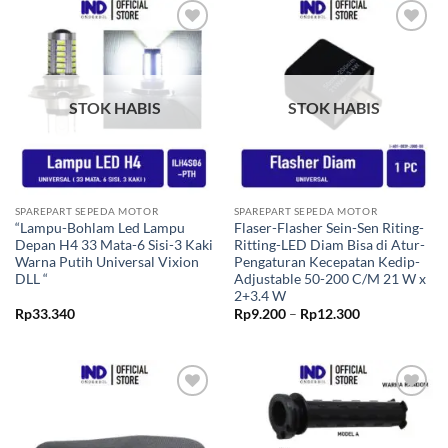
Rp7.940
Tambahkan
Tambahkan
ke Wishlist
ke Wishlist
STOK HABIS
STOK HABIS
SPAREPART SEPEDA MOTOR
SPAREPART SEPEDA MOTOR
“Lampu-Bohlam Led Lampu
Flaser-Flasher Sein-Sen Riting-
Depan H4 33 Mata-6 Sisi-3 Kaki
Ritting-LED Diam Bisa di Atur-
Warna Putih Universal Vixion
Pengaturan Kecepatan Kedip-
DLL “
Adjustable 50-200 C/M 21 W x
2+3.4 W
Rentang
Rp
33.340
Rp
9.200
–
Rp
12.300
harga:
Rp9.200
hingga
Rp12.300
Tambahkan
Tambahkan
ke Wishlist
ke Wishlist