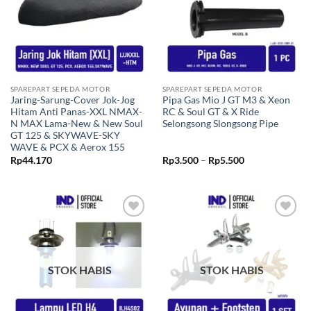
SPAREPART SEPEDA MOTOR
SPAREPART SEPEDA MOTOR
Jaring-Sarung-Cover Jok-Jog
Pipa Gas Mio J GT M3 & Xeon
Hitam Anti Panas-XXL NMAX-
RC & Soul GT & X Ride
N MAX Lama-New & New Soul
Selongsong Slongsong Pipe
GT 125 & SKYWAVE-SKY
WAVE & PCX & Aerox 155
Rentang
Rp
44.170
Rp
3.500
–
Rp
5.500
harga:
Rp3.500
hingga
Rp5.500
Tambahkan
Tambahkan
ke Wishlist
ke Wishlist
STOK HABIS
STOK HABIS