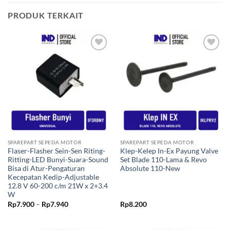
PRODUK TERKAIT
Tambahkan
Tambahkan
ke Wishlist
ke Wishlist
SPAREPART SEPEDA MOTOR
SPAREPART SEPEDA MOTOR
Flaser-Flasher Sein-Sen Riting-
Klep-Kelep In-Ex Payung Valve
Ritting-LED Bunyi-Suara-Sound
Set Blade 110-Lama & Revo
Bisa di Atur-Pengaturan
Absolute 110-New
Kecepatan Kedip-Adjustable
12.8 V 60-200 c/m 21W x 2+3.4
W
Rentang
Rp
7.900
–
Rp
7.940
Rp
8.200
harga:
Rp7.900
hingga