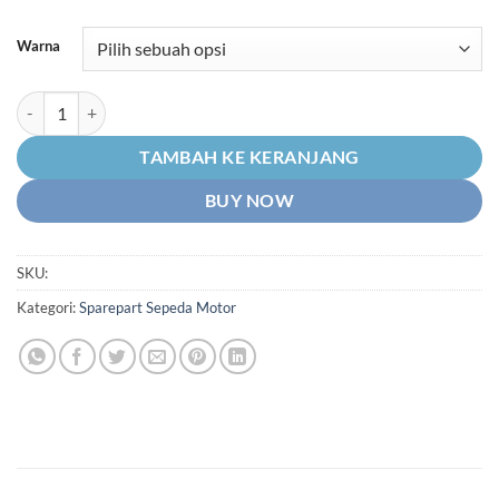
harga:
Rp16.670
Warna
hingga
Rp19.170
Kuantitas Sambungan Spakbor-Spakboard-Spak Bor-Board-Slebor-
TAMBAH KE KERANJANG
BUY NOW
SKU:
Kategori:
Sparepart Sepeda Motor