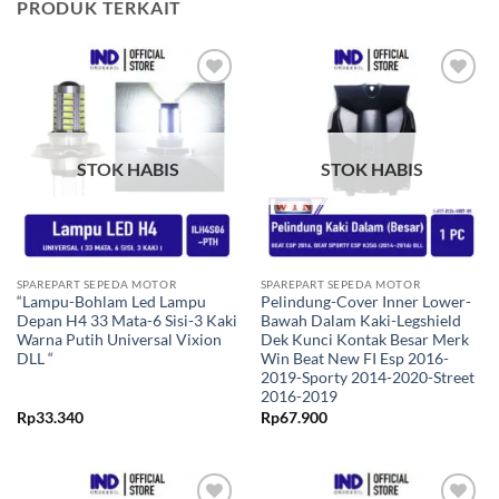
PRODUK TERKAIT
Tambahkan
Tambahkan
ke Wishlist
ke Wishlist
STOK HABIS
STOK HABIS
SPAREPART SEPEDA MOTOR
SPAREPART SEPEDA MOTOR
“Lampu-Bohlam Led Lampu
Pelindung-Cover Inner Lower-
Depan H4 33 Mata-6 Sisi-3 Kaki
Bawah Dalam Kaki-Legshield
Warna Putih Universal Vixion
Dek Kunci Kontak Besar Merk
DLL “
Win Beat New FI Esp 2016-
2019-Sporty 2014-2020-Street
2016-2019
Rp
33.340
Rp
67.900