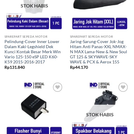
STOK HABIS
SPAREPART SEPEDA MOTOR
SPAREPART SEPEDA MOTOR
Pelindung-Cover Inner Lower
Jaring-Sarung-Cover Jok-Jog
Dalam Kaki-Legshield Dek
Hitam Anti Panas-XXL NMAX-
Kunci Kontak Besar Merk Win
N MAX Lama-New & New Soul
Vario 125-150 eSP LED K60-
GT 125 & SKYWAVE-SKY
K59 2015-2016-2017
WAVE & PCX & Aerox 155
Rp
131.840
Rp
44.170
Tambahkan
Tambahkan
ke Wishlist
ke Wishlist
STOK HABIS