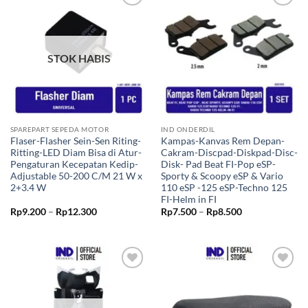
Tambahkan
Tambahkan
ke Wishlist
ke Wishlist
STOK HABIS
SPAREPART SEPEDA MOTOR
IND ONDERDIL
Flaser-Flasher Sein-Sen Riting-
Kampas-Kanvas Rem Depan-
Ritting-LED Diam Bisa di Atur-
Cakram-Discpad-Diskpad-Disc-
Pengaturan Kecepatan Kedip-
Disk- Pad Beat FI-Pop eSP-
Adjustable 50-200 C/M 21 W x
Sporty & Scoopy eSP & Vario
2+3.4 W
110 eSP -125 eSP-Techno 125
FI-Helm in FI
Rentang
Rentang
Rp
9.200
–
Rp
12.300
Rp
7.500
–
Rp
8.500
harga:
harga:
Rp9.200
Rp7.500
hingga
hingga
Rp12.300
Rp8.500
Tambahkan
Tambahkan
ke Wishlist
ke Wishlist